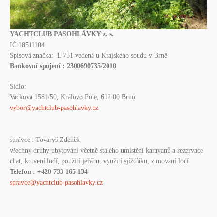
YACHTCLUB PASOHLÁVKY z. s.
IČ:18511104
Spisová značka: L 751 vedená u Krajského soudu v Brně
Bankovní spojení : 2300690735/2010
Sídlo:
Vackova 1581/50, Královo Pole, 612 00 Brno
vybor@yachtclub-pasohlavky.cz
správce : Tovaryš Zdeněk
všechny druhy ubytování včetně stálého umístění karavanů a rezervace
chat, kotvení lodí, použití jeřábu, využití sjížďáku, zimování lodí
Telefon : +420 733 165 134
spravce@yachtclub-pasohlavky.cz