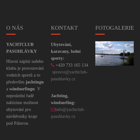
O NÁS
KONTAKT
FOTOGALERIE
YACHTCLUB
Ubytování,
PASOHLÁVKY
karavany, lodní
sporty:
Hlavní náplní našeho
+420 733 165 134
klubu je provozování
spravce@yachtclub-
vodních sportů a to
pasohlavky.cz
především
jachtin
gu
a
windsurfingu
. V
neposlední řadě
Jachting,
nabízíme možnost
windsurfing:
ubytování pro
info@yachtclub-
návštěvníky kraje
pasohlavky.cz
pod Pálavou.